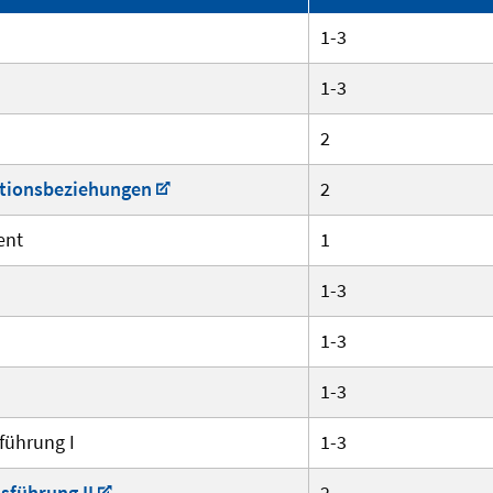
1-3
1-3
2
ationsbeziehungen
2
ent
1
1-3
1-3
1-3
führung I
1-3
sführung II
2