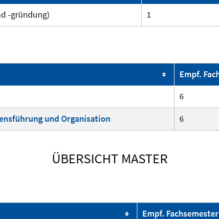
d -gründung)
1
Empf. Fac
6
ensführung und Organisation
6
ÜBERSICHT MASTER
Empf. Fach­semester