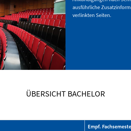
ausführliche Zusatzinform
verlinkten Seiten.
ÜBERSICHT BACHELOR
Empf. Fach­semeste